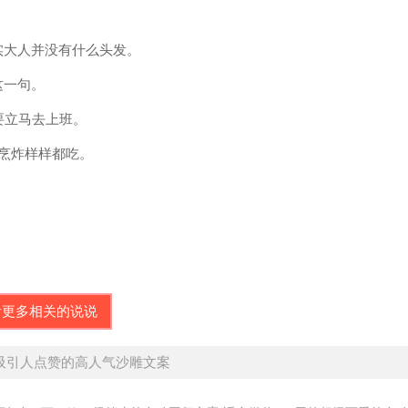
实大人并没有什么头发。
这一句。
要立马去上班。
炒烹炸样样都吃。
？
。
看更多相关的说说
 吸引人点赞的高人气沙雕文案