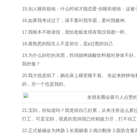
15.别人睡前烦恼：什么时候才能恋爱 你睡前烦恼：这
16.如果我考试过了，请不要叫我学霸，要叫我赌神。
17.我根本不敢请假，我怕老板发现有我没我都一样。
18.最熟悉的陌生人不是前任，是p过图的自己
19.为什么好吃的东西，炸鸡烧烤碳酸饮料都对身体不
我舒服？
20.我大抵是病了，躺在床上横竖睡不着。 坐起来静静
的，另一个也是我的。
21.宝鹃，你知道吗？我觉得自己好累，从来没有这么累
打工，可是宝鹃，我真的觉得我已经精疲力尽，打不动工
22.正式被确诊为烤肠 1.长期躺着 2.偶尔翻身 3.脂肪含量高