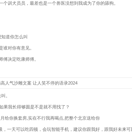
为一个训犬员员，最差也是一个兽医没想到我成为了你的舔狗。
想知道你怎么叫
，是谁对你有意见。
王师傅决定吃康师傅。
。
尖叫。
 那如果我长得够圆是不是就不用找了？
三个月给你换套房,实在不行我再喝点,把整个北京送给你
立呼吸，一天可以吃四顿，会玩智能手机，建议你跟我好，跟我好未来可