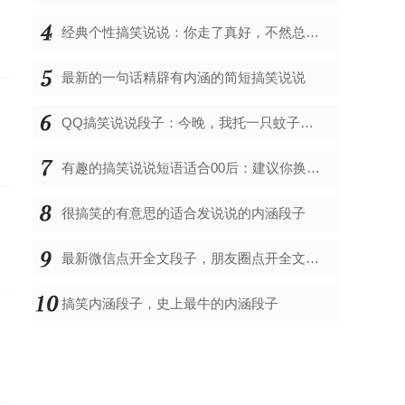
动
子
经典个性搞笑说说：你走了真好，不然总要担心你要留下来吃饭
最新的一句话精辟有内涵的简短搞笑说说
QQ搞笑说说段子：今晚，我托一只蚊子去找你，让它替我亲亲你
有趣的搞笑说说短语适合00后：建议你换一换，你的女友很平凡
很搞笑的有意思的适合发说说的内涵段子
最新微信点开全文段子，朋友圈点开全文搞笑段子
搞笑内涵段子，史上最牛的内涵段子