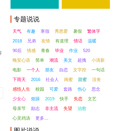
专题
说说
天气
有趣
寒假
秀恩爱
暑假
繁体字
2018
兄弟
友情
有道理
情话
温暖
90后
情感
青春
毕业
作业
520
得
晚安心语
简单
潮流
美文
超拽
小清新
电影
一个人
朋友
自恋
文字控
一句话
下雨天
2016
社会人
闺蜜
甜蜜
沮丧
感悟人生
校园
可爱
套路
伤心
思念
少女心
烦躁
2019
快手
失恋
文艺
母亲节
励志
非主流
失望
治愈
心灵鸡汤
更多…
图片
说说