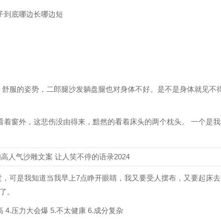
被子到底哪边长哪边短
好。舒服的姿势，二郎腿沙发躺盘腿也对身体不好。是不是身体就见不
地看着窗外，这悲伤没由得来，黯然的看着床头的两个枕头。 一个是我
过，可是我知道当我早上7点睁开眼睛，我又要受人摆布，又要起床去
了。
 4.压力大会爆 5.不太健康 6.成分复杂