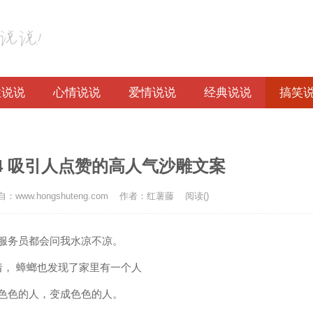
性说说
心情说说
爱情说说
经典说说
搞笑
4 吸引人点赞的高人气沙雕文案
：www.hongshuteng.com
作者：红薯藤
阅读(
)
，服务员都会问我水凉不凉。
着， 蟑螂也发现了家里有一个人
形色色的人，变成色色的人。