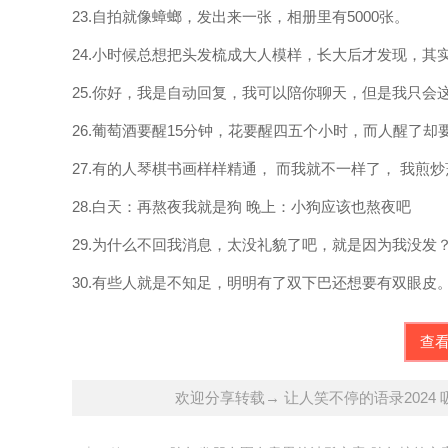
23.自拍就像蟑螂，发出来一张，相册里有5000张。
24.小时候总想把头发梳成大人模样，长大后才发现，其
25.你好，我是自动回复，我可以陪你聊天，但是我只会
26.葡萄酒要醒15分钟，花要醒四五个小时，而人醒了却
27.有的人琴棋书画样样精通， 而我就不一样了， 我煎
28.白天：再熬夜我就是狗 晚上：小狗应该也熬夜吧
29.为什么不回我消息，太没礼貌了吧，就是因为我没发
30.有些人就是不知足，明明有了双下巴还想要有双眼皮
查
欢迎分享转载→ 让人笑不停的语录2024