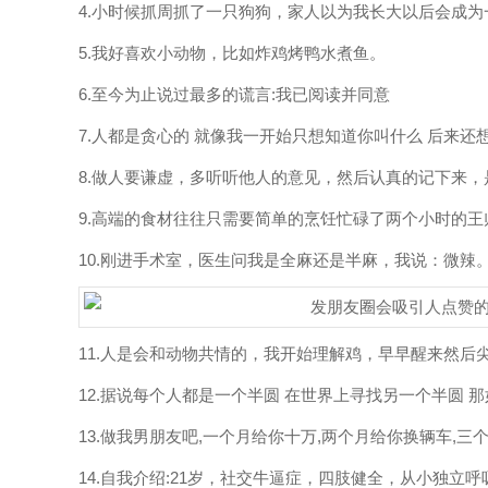
4.小时候抓周抓了一只狗狗，家人以为我长大以后会成
5.我好喜欢小动物，比如炸鸡烤鸭水煮鱼。
6.至今为止说过最多的谎言:我已阅读并同意
7.人都是贪心的 就像我一开始只想知道你叫什么 后来还
8.做人要谦虚，多听听他人的意见，然后认真的记下来
9.高端的食材往往只需要简单的烹饪忙碌了两个小时的
10.刚进手术室，医生问我是全麻还是半麻，我说：微辣
11.人是会和动物共情的，我开始理解鸡，早早醒来然后
12.据说每个人都是一个半圆 在世界上寻找另一个半圆
13.做我男朋友吧,一个月给你十万,两个月给你换辆车,
14.自我介绍:21岁，社交牛逼症，四肢健全，从小独