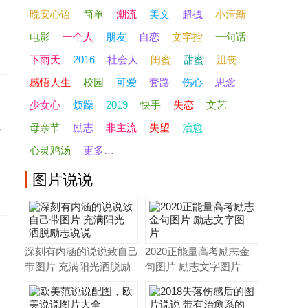
晚安心语
简单
潮流
美文
超拽
小清新
电影
一个人
朋友
自恋
文字控
一句话
下雨天
2016
社会人
闺蜜
甜蜜
沮丧
感悟人生
校园
可爱
套路
伤心
思念
少女心
烦躁
2019
快手
失恋
文艺
也
母亲节
励志
非主流
失望
治愈
心灵鸡汤
更多…
图片
说说
深刻有内涵的说说致自己
2020正能量高考励志金
带图片 充满阳光洒脱励
句图片 励志文字图片
们