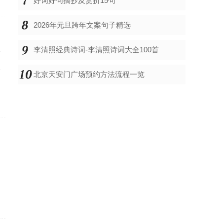
好词好句摘抄及赏折15句
2026年元旦跨年文案句子精选
李清照经典诗词-李清照诗词大全100首
方
牵
北京天安门广场预约方法流程一览
。