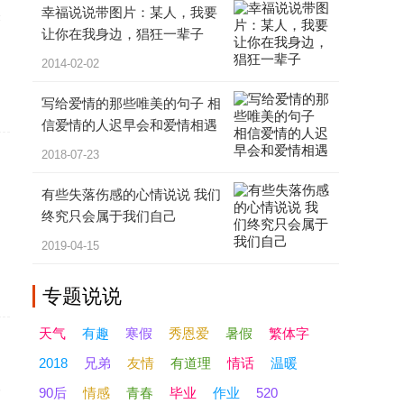
幸福说说带图片：某人，我要
关
让你在我身边，猖狂一辈子
2014-02-02
写给爱情的那些唯美的句子 相
信爱情的人迟早会和爱情相遇
2018-07-23
有些失落伤感的心情说说 我们
中
终究只会属于我们自己
到
2019-04-15
专题
说说
天气
有趣
寒假
秀恩爱
暑假
繁体字
2018
兄弟
友情
有道理
情话
温暖
人
90后
情感
青春
毕业
作业
520