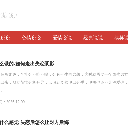
性说说
心情说说
爱情说说
经典说说
搞笑
么做的-如何走出失恋阴影
受在所难免，可能会不吃不喝，会有轻生的念想，这时就需要一个闺蜜男
说出来，朋友帮忙分析开导，认识到既然说出分手，说明他还不足够爱你
象。
2025-12-09
什么感觉-失恋后怎么让对方后悔