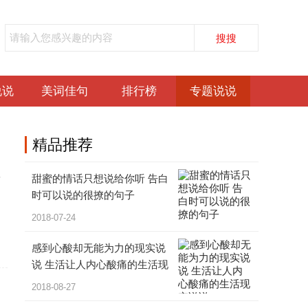
说说
美词佳句
排行榜
专题说说
精品
推荐
甜蜜的情话只想说给你听 告白
女
时可以说的很撩的句子
，
2018-07-24
感到心酸却无能为力的现实说
说 生活让人内心酸痛的生活现
实说说
2018-08-27