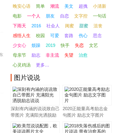
晚安心语
简单
潮流
美文
超拽
小清新
电影
一个人
朋友
自恋
文字控
一句话
下雨天
2016
社会人
闺蜜
甜蜜
沮丧
感悟人生
校园
可爱
套路
伤心
思念
少女心
烦躁
2019
快手
失恋
文艺
东
母亲节
励志
非主流
失望
治愈
心灵鸡汤
更多…
图片
说说
深刻有内涵的说说致自己
2020正能量高考励志金
带图片 充满阳光洒脱励
句图片 励志文字图片