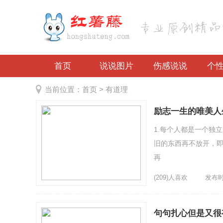
首页
说说图片
伤感说说
个
当前位置：
首页
> 有道理
励志一生的唯美人
1.每个人都是一个独
旧的东西再不放开，即
再
(209)人喜欢
发布时间
句句扎心但是又很