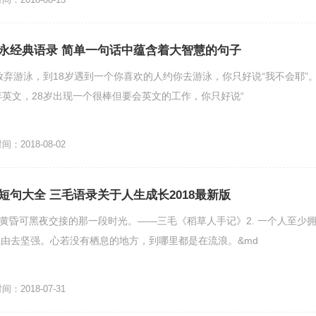
永经典语录 简单一句话中蕴含着大智慧的句子
，放弃游泳，到18岁遇到一个你喜欢的人约你去游泳，你只好说“我不会耶”
弃英文，28岁出现一个很棒但要会英文的工作，你只好说“
：2018-08-02
短句大全 三毛语录关于人生成长2018最新版
欢黄昏可黑夜交接的那一段时光。——三毛《稻草人手记》2. 一个人至少
由去坚强。心若没有栖息的地方，到哪里都是在流浪。&md
：2018-07-31