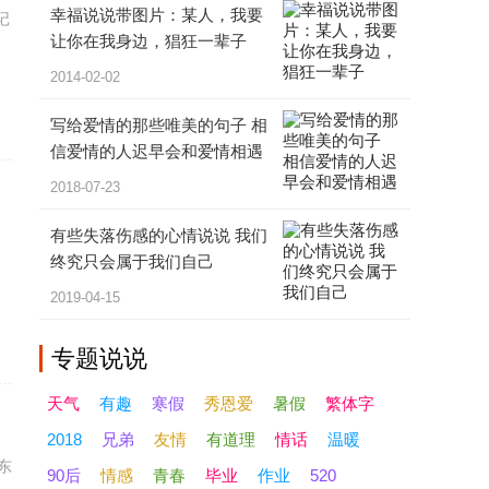
幸福说说带图片：某人，我要
记
让你在我身边，猖狂一辈子
2014-02-02
写给爱情的那些唯美的句子 相
信爱情的人迟早会和爱情相遇
2018-07-23
有些失落伤感的心情说说 我们
终究只会属于我们自己
2019-04-15
专题
说说
天气
有趣
寒假
秀恩爱
暑假
繁体字
2018
兄弟
友情
有道理
情话
温暖
东
90后
情感
青春
毕业
作业
520