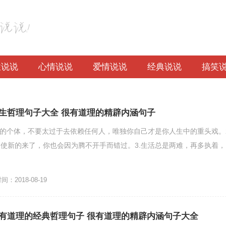
性说说
心情说说
爱情说说
经典说说
搞笑
生哲理句子大全 很有道理的精辟内涵句子
立的个体，不要太过于去依赖任何人，唯独你自己才是你人生中的重头戏。2
使新的来了，你也会因为腾不开手而错过。3.生活总是两难，再多执着，
：2018-08-19
有道理的经典哲理句子 很有道理的精辟内涵句子大全