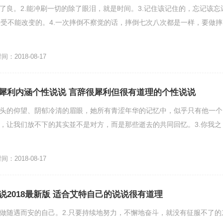
从了良。2.能冲刷一切的除了眼泪，就是时间。3.记住该记住的，忘记该忘
受不能改变的。4.一次摔倒不察觉的话，摔倒七次八次都是一样，要做摔
：2018-08-17
犀利内涵个性说说 言辞很犀利但很有道理的个性说说
抬头的仰望、阴郁冷清的眉眼，她所有青涩年华的记忆中，似乎只有他一个
候，让我们放不下的其实並不是对方，而是那些逝去的共同回忆。3.你我之
：2018-08-17
说2018最新版 适合艾特自己的说说很有道理
，做随遇而安的自己。2.只要持续地努力，不懈地奋斗，就没有征服不了的