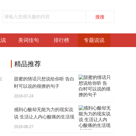
说说
美词佳句
排行榜
专题说说
精品
推荐
甜蜜的情话只想说给你听 告白
.
时可以说的很撩的句子
2018-07-24
感到心酸却无能为力的现实说
说 生活让人内心酸痛的生活现
实说说
2018-08-27