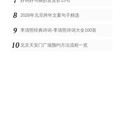
好词好句摘抄及赏折15句
2026年元旦跨年文案句子精选
李清照经典诗词-李清照诗词大全100首
。
北京天安门广场预约方法流程一览
拥